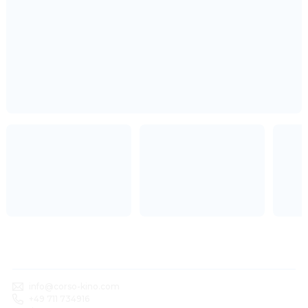
info@corso-kino.com
+49 711 734916